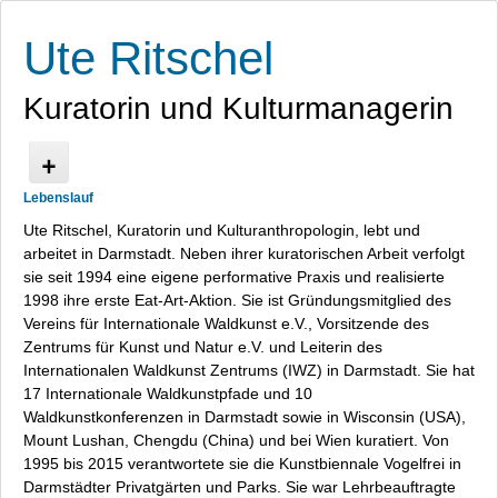
Ute Ritschel
Kuratorin und Kulturmanagerin
Lebenslauf
Start
Ute Ritschel, Kuratorin und Kulturanthropologin, lebt und
Presse
arbeitet in Darmstadt. Neben ihrer kuratorischen Arbeit verfolgt
Finland Wild Food
sie seit 1994 eine eigene performative Praxis und realisierte
Fruga Food and Fruga Food Table
1998 ihre erste Eat-Art-Aktion. Sie ist Gründungsmitglied des
Lebenslauf
Vereins für Internationale Waldkunst e.V., Vorsitzende des
Datenschutz
Zentrums für Kunst und Natur e.V. und Leiterin des
Internationalen Waldkunst Zentrums (IWZ) in Darmstadt. Sie hat
Kontakt / Impressum
17 Internationale Waldkunstpfade und 10
Waldkunstkonferenzen in Darmstadt sowie in Wisconsin (USA),
Mount Lushan, Chengdu (China) und bei Wien kuratiert. Von
1995 bis 2015 verantwortete sie die Kunstbiennale
Vogelfrei
in
Darmstädter Privatgärten und Parks. Sie war Lehrbeauftragte